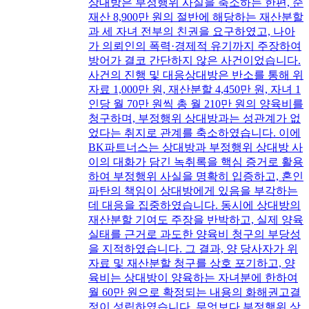
상대방은 부정행위 사실을 축소하는 한편, 순
재산 8,900만 원의 절반에 해당하는 재산분할
과 세 자녀 전부의 친권을 요구하였고, 나아
가 의뢰인의 폭력·경제적 유기까지 주장하여
방어가 결코 간단하지 않은 사건이었습니다.
사건의 진행 및 대응상대방은 반소를 통해 위
자료 1,000만 원, 재산분할 4,450만 원, 자녀 1
인당 월 70만 원씩 총 월 210만 원의 양육비를
청구하며, 부정행위 상대방과는 성관계가 없
었다는 취지로 관계를 축소하였습니다. 이에
BK파트너스는 상대방과 부정행위 상대방 사
이의 대화가 담긴 녹취록을 핵심 증거로 활용
하여 부정행위 사실을 명확히 입증하고, 혼인
파탄의 책임이 상대방에게 있음을 부각하는
데 대응을 집중하였습니다. 동시에 상대방의
재산분할 기여도 주장을 반박하고, 실제 양육
실태를 근거로 과도한 양육비 청구의 부당성
을 지적하였습니다. 그 결과, 양 당사자가 위
자료 및 재산분할 청구를 상호 포기하고, 양
육비는 상대방이 양육하는 자녀분에 한하여
월 60만 원으로 확정되는 내용의 화해권고결
정이 성립하였습니다. 무엇보다 부정행위 상