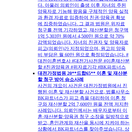
다. 아울러 의뢰인이 출생 이후 자녀의 주된
양육자로 기능해 왔음을 구체적인 양육 실적
과 환경 자료로 입증하여 친권·양육권 확보
에 집중하였습니다. 그 결과 법원은 위자료
청구를 전액 기각하였고, 재산분할은 청구액
1억 5,303만 원에서 4,500만 원으로 약 70%
감액되었습니다. 자녀의 친권자 및 양육자로
피고(의뢰인)가 지정되었으며, 원고의 양육
비 부담은 월 60만 원으로 확정되었습니다. #
대전이혼변호사 #대전가사전문 #이혼재산분
할 #친권양육권 #위자료기각 #BK파트너스
대전가정법원 20**드합65** 이혼 및 재산분
할 청구 방어 승소사례
사건의 개요이 사건은 대전가정법원에서 진
행된 이혼 및 재산분할 사건으로, 법률사무소
BK파트너스가 피고 측을 대리하여 이혼 청
구와 재산분할 2억 7,600만 원을 전액 저지한
사례입니다. 의뢰인께서는 배우자로부터 이
혼·재산분할·양육권 청구 소장을 일방적으로
받고, 혼인관계와 재산을 동시에 지켜야 하는
상황에서 BK파트너스를 찾아주셨습니다. 상