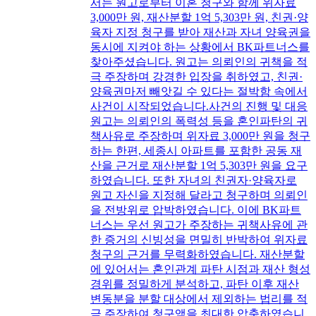
서는 원고로부터 이혼 청구와 함께 위자료
3,000만 원, 재산분할 1억 5,303만 원, 친권·양
육자 지정 청구를 받아 재산과 자녀 양육권을
동시에 지켜야 하는 상황에서 BK파트너스를
찾아주셨습니다. 원고는 의뢰인의 귀책을 적
극 주장하며 강경한 입장을 취하였고, 친권·
양육권마저 빼앗길 수 있다는 절박함 속에서
사건이 시작되었습니다.사건의 진행 및 대응
원고는 의뢰인의 폭력성 등을 혼인파탄의 귀
책사유로 주장하며 위자료 3,000만 원을 청구
하는 한편, 세종시 아파트를 포함한 공동 재
산을 근거로 재산분할 1억 5,303만 원을 요구
하였습니다. 또한 자녀의 친권자·양육자로
원고 자신을 지정해 달라고 청구하며 의뢰인
을 전방위로 압박하였습니다. 이에 BK파트
너스는 우선 원고가 주장하는 귀책사유에 관
한 증거의 신빙성을 면밀히 반박하여 위자료
청구의 근거를 무력화하였습니다. 재산분할
에 있어서는 혼인관계 파탄 시점과 재산 형성
경위를 정밀하게 분석하고, 파탄 이후 재산
변동분을 분할 대상에서 제외하는 법리를 적
극 주장하여 청구액을 최대한 압축하였습니