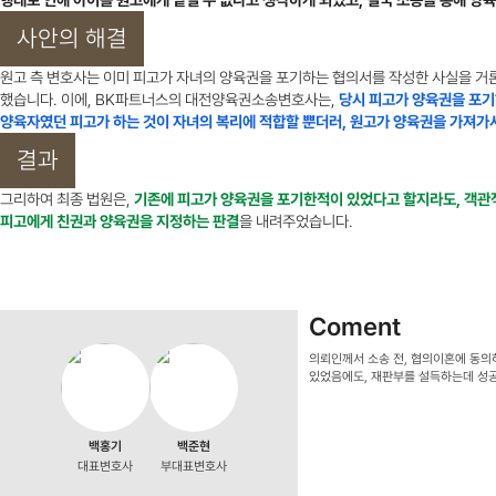
행태로 인해 아이를 원고에게 맡길 수 없다고 생각하게 되었고, 결국 소송을 통해 양
사안의 해결
원고 측 변호사는 이미 피고가 자녀의 양육권을 포기하는 협의서를 작성한 사실을 거
했습니다. 이에, BK파트너스의 대전양육권소송변호사는,
당시 피고가 양육권을 포기
양육자였던 피고가 하는 것이 자녀의 복리에 적합할 뿐더러, 원고가 양육권을 가져가
결과
그리하여 최종 법원은,
기존에 피고가 양육권을 포기한적이 있었다고 할지라도, 객관적
피고에게 친권과 양육권을 지정하는 판결
을 내려주었습니다.
Coment
의뢰인께서 소송 전, 협의이혼에 동의
있었음에도, 재판부를 설득하는데 성공
백홍기
백준현
대표변호사
부대표변호사