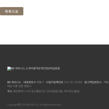
BK 파트너스 소개
이용약관
개인정보취급방침
BK 파트너스
대표변호사
백홍기
사업자등록번호
314-18-70768
광고책임변호사
: 백
대전 이혼 전문 변호사
주소
대전광역시 서구 둔산중로 50 1204호(둔산동, 파이낸스빌딩)
Copyrightⓒ 2019 BK 파트너스, All Rights Reserved.