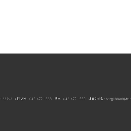
홍기 변호사
대표번호
: 042-472-1668
팩스
: 042-472-1660
대표이메일
: hongki8808@hanm