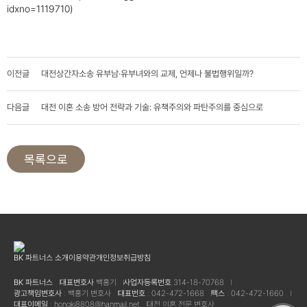
idxno=1119710)
이전글
대전상간자소송 유부남·유부녀와의 교제, 언제나 불법행위일까?
다음글
대전 이혼 소송 방어 전략과 기술: 유책주의와 파탄주의를 중심으로
BK 파트너스 소개
이용약관
개인정보취급방침
BK 파트너스
대표변호사
백홍기
사업자등록번호
314-18-70768
광고책임변호사
: 백홍기 변호사
대표번호
: 042-472-1668
팩스
: 042-472-1660
대표이메일
: hongki8808@hanmail.net
대전 이혼 전문 변호사