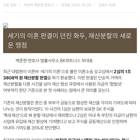
구분
일반
작성자
백준현 변호사
작성일
2025-10-23
조회수
428
세기의 이혼 판결이 던진 화두, 재산분할의 새로
운 쟁점
백준현 변호사·법률사무소 BK파트너스 부대표
최근 대법원이 이른바 ‘세기의 이혼’으로 불린 이혼소송 상고심에서
2심의 1조
3808억 원 재산분할 판결
을 파기 환송했다. 이번 판결은 단순히 거액의
재산분할을 다룬 사건을 넘어 재산 형성 과정에서 사용된 자금의 ‘합법성’
여부까지 판단 기준으로 본 첫 사례라는 점에서 큰 의미를 갖는다.
기존의 재산분할은 혼인 중 부부가 공동으로 형성한 재산을 각자의 기여도에 따라
나누는 것이 원칙이었다. 이 사건의 1심은 남편이 보유한 SK 주식을
‘특유재산’으로 봐 분할 대상에서 제외했으나 2심은 아내 측 부친의 자금이 남편의
사업에 유입돼 재산 형성에 기여했다고 보고 주식을 공동재산으로 인정하며
아내의 기여도를 35%로 판단했다.