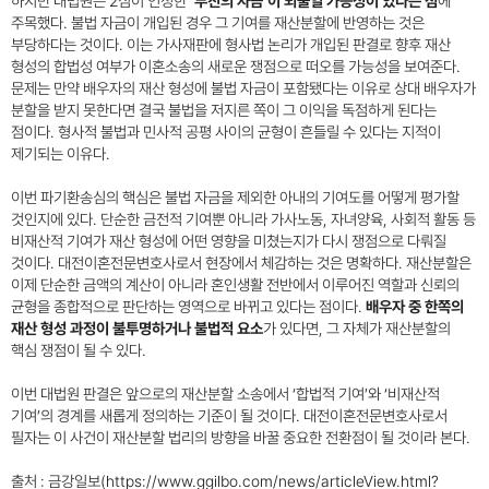
하지만 대법원은 2심이 인정한
‘부친의 자금’이 뇌물일 가능성이 있다는 점
에
주목했다. 불법 자금이 개입된 경우 그 기여를 재산분할에 반영하는 것은
부당하다는 것이다. 이는 가사재판에 형사법 논리가 개입된 판결로 향후 재산
형성의 합법성 여부가 이혼소송의 새로운 쟁점으로 떠오를 가능성을 보여준다.
문제는 만약 배우자의 재산 형성에 불법 자금이 포함됐다는 이유로 상대 배우자가
분할을 받지 못한다면 결국 불법을 저지른 쪽이 그 이익을 독점하게 된다는
점이다. 형사적 불법과 민사적 공평 사이의 균형이 흔들릴 수 있다는 지적이
제기되는 이유다.
이번 파기환송심의 핵심은 불법 자금을 제외한 아내의 기여도를 어떻게 평가할
것인지에 있다. 단순한 금전적 기여뿐 아니라 가사노동, 자녀양육, 사회적 활동 등
비재산적 기여가 재산 형성에 어떤 영향을 미쳤는지가 다시 쟁점으로 다뤄질
것이다. 대전이혼전문변호사로서 현장에서 체감하는 것은 명확하다. 재산분할은
이제 단순한 금액의 계산이 아니라 혼인생활 전반에서 이루어진 역할과 신뢰의
균형을 종합적으로 판단하는 영역으로 바뀌고 있다는 점이다.
배우자 중 한쪽의
재산 형성 과정이 불투명하거나 불법적 요소
가 있다면, 그 자체가 재산분할의
핵심 쟁점이 될 수 있다.
이번 대법원 판결은 앞으로의 재산분할 소송에서 ‘합법적 기여’와 ‘비재산적
기여’의 경계를 새롭게 정의하는 기준이 될 것이다. 대전이혼전문변호사로서
필자는 이 사건이 재산분할 법리의 방향을 바꿀 중요한 전환점이 될 것이라 본다.
출처 : 금강일보(https://www.ggilbo.com/news/articleView.html?